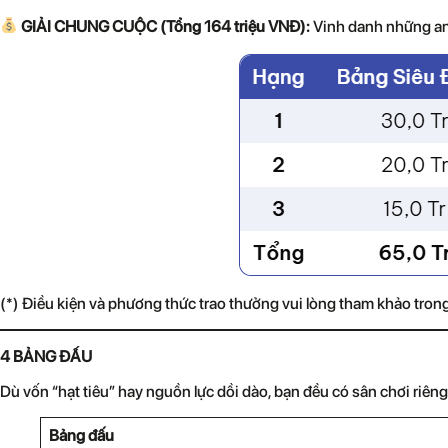
GIẢI CHUNG CUỘC (Tổng 164 triệu VNĐ):
Vinh danh những anh
(*) Điều kiện và phương thức trao thưởng vui lòng tham khảo tron
4 BẢNG ĐẤU
Dù vốn “hạt tiêu” hay nguồn lực dồi dào, bạn đều có sân chơi riêng
Bảng đấu