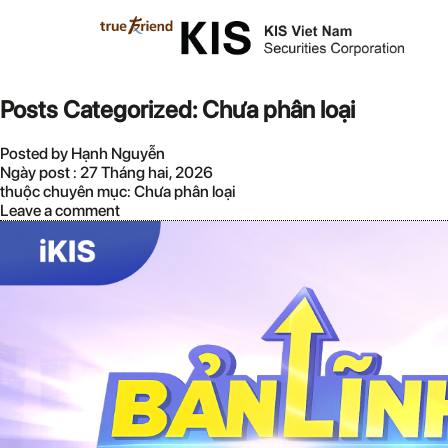
Posts Categorized: Chưa phân loại
Posted by Hạnh Nguyễn
Ngày post : 27 Tháng hai, 2026
thuộc chuyên mục:
Chưa phân loại
Leave a comment