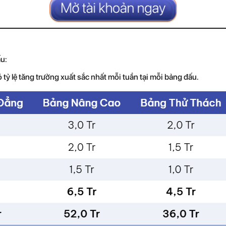
ấu:
ó tỷ lệ tăng trưởng xuất sắc nhất mỗi tuần tại mỗi bảng đấu.